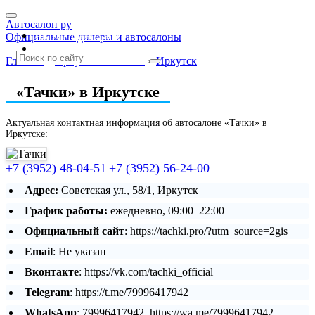
Автосалон ру
Автосалоны Lada
Официальные дилеры и автосалоны
Выбрать город
Главная
»
Иркутская область
»
Иркутск
«Тачки» в Иркутске
Актуальная контактная информация об автосалоне «Тачки» в
Иркутске:
+7 (3952) 48-04-51
+7 (3952) 56-24-00
Адрес:
Советская ул., 58/1, Иркутск
График работы:
ежедневно, 09:00–22:00
Официальный сайт
: https://tachki.pro/?utm_source=2gis
Email
: Не указан
Вконтакте
: https://vk.com/tachki_official
Telegram
: https://t.me/79996417942
WhatsApp
: 79996417942, https://wa.me/79996417942