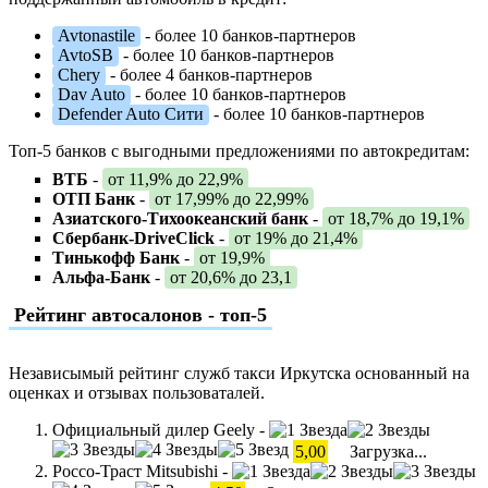
Avtonastile
- более 10 банков-партнеров
AvtoSB
- более 10 банков-партнеров
Chery
- более 4 банков-партнеров
Dav Auto
- более 10 банков-партнеров
Defender Auto Сити
- более 10 банков-партнеров
Топ-5 банков с выгодными предложениями по автокредитам:
ВТБ
-
от 11,9% до 22,9%
ОТП Банк
-
от 17,99% до 22,99%
Азиатского-Тихоокеанский банк
-
от 18,7% до 19,1%
Сбербанк-DriveClick
-
от 19% до 21,4%
Тинькофф Банк
-
от 19,9%
Альфа-Банк
-
от 20,6% до 23,1
Рейтинг автосалонов - топ-5
Независымый рейтинг служб такси Иркутска основанный на
оценках и отзывах пользоваталей.
Официальный дилер Geely -
5,00
Загрузка...
Россо-Траст Mitsubishi -