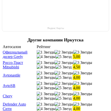
Яндекс Карты
Другие компании Иркутска
Автосалон
Рейтинг
Официальный
дилер Geely
5,00
Россо-Траст
Mitsubishi
4,50
Avtonastile
4,00
AvtoSB
4,00
Chery
4,00
Defender Auto
Сити
4,00