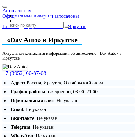
Автосалон ру
Автосалоны Lada
Официальные дилеры и автосалоны
Выбрать город
Главная
»
Иркутская область
»
Иркутск
«Dav Auto» в Иркутске
Актуальная контактная информация об автосалоне «Dav Auto» в
Иркутске:
+7 (3952) 60-87-08
Адрес:
Россия, Иркутск, Октябрьский округ
График работы:
ежедневно, 08:00–21:00
Официальный сайт
: Не указан
Email
: Не указан
Вконтакте
: Не указан
Telegram
: Не указан
WhatsApp
: Не указан