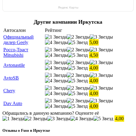
Яндекс Карты
Другие компании Иркутска
Автосалон
Рейтинг
Официальный
дилер Geely
5,00
Россо-Траст
Mitsubishi
4,50
Avtonastile
4,00
AvtoSB
4,00
Chery
4,00
Dav Auto
4,00
Обращались в данную компанию? Оцените её
4,00
Отзывы о Fuso в Иркутске