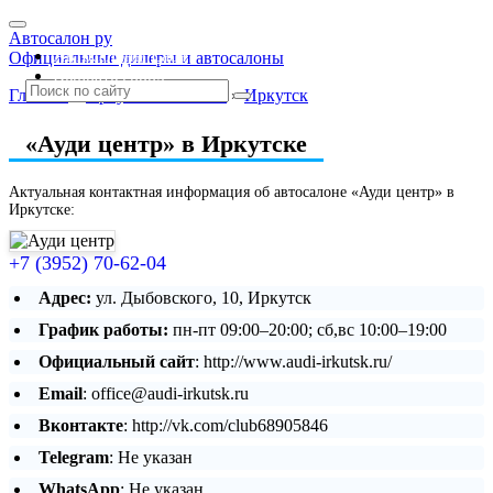
Автосалон ру
Автосалоны Lada
Официальные дилеры и автосалоны
Выбрать город
Главная
»
Иркутская область
»
Иркутск
«Ауди центр» в Иркутске
Актуальная контактная информация об автосалоне «Ауди центр» в
Иркутске:
+7 (3952) 70-62-04
Адрес:
ул. Дыбовского, 10, Иркутск
График работы:
пн-пт 09:00–20:00; сб,вс 10:00–19:00
Официальный сайт
: http://www.audi-irkutsk.ru/
Email
: office@audi-irkutsk.ru
Вконтакте
: http://vk.com/club68905846
Telegram
: Не указан
WhatsApp
: Не указан