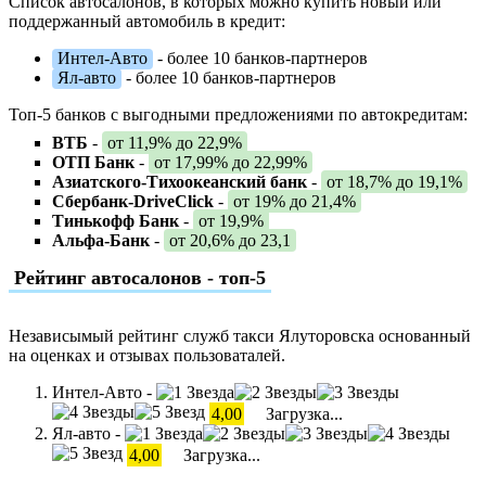
Список автосалонов, в которых можно купить новый или
поддержанный автомобиль в кредит:
Интел-Авто
- более 10 банков-партнеров
Ял-авто
- более 10 банков-партнеров
Топ-5 банков с выгодными предложениями по автокредитам:
ВТБ
-
от 11,9% до 22,9%
ОТП Банк
-
от 17,99% до 22,99%
Азиатского-Тихоокеанский банк
-
от 18,7% до 19,1%
Сбербанк-DriveClick
-
от 19% до 21,4%
Тинькофф Банк
-
от 19,9%
Альфа-Банк
-
от 20,6% до 23,1
Рейтинг автосалонов - топ-5
Независымый рейтинг служб такси Ялуторовска основанный
на оценках и отзывах пользоваталей.
Интел-Авто -
4,00
Загрузка...
Ял-авто -
4,00
Загрузка...