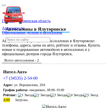
Автосалоны Lada
Выбрать город
Главная
»
Тюменская область
Автосалон ру
Автосалоны в Ялуторовске
Официальные дилеры и автосалоны
Актуальная информация об автосалонах в Ялуторовске:
телефоны, адреса, цены на авто, рейтинг и отзывы. Купить
новые и подержанные автомобили в автосалонах и у
официальных дилеров города Ялуторовск.
Всего автосалонов - 2
Интел-Авто
+7 (34535) 2-54-00
Адрес:
ул. Ворошилова, 20А
График работы:
ежедневно, 08:00–19:00
Рейтинг:
4,00
Загрузка...