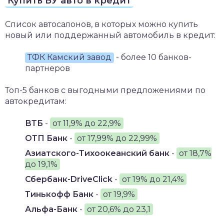
Купить БУ авто в кредит
Список автосалонов, в которых можно купить
новый или поддержанный автомобиль в кредит:
ТФК Камский завод
- более 10 банков-
партнеров
Топ-5 банков с выгодными предложениями по
автокредитам:
ВТБ
-
от 11,9% до 22,9%
ОТП Банк
-
от 17,99% до 22,99%
Азиатского-Тихоокеанский банк
-
от 18,7%
до 19,1%
Сбербанк-DriveClick
-
от 19% до 21,4%
Тинькофф Банк
-
от 19,9%
Альфа-Банк
-
от 20,6% до 23,1