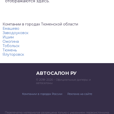
отображаются здесь.
Компании в городах Тюменской области
Емашево
Заводоуковск
Ишим
Ожогина
Тобольск
Тюмень
Ялуторовск
АВТОСАЛОН РУ
© 2018–2026 – Официальные дилеры и
автосалоны
Компании в городах России
Реклама на сайте
Перепечатка материалов разрешена только с указанием первоисточника