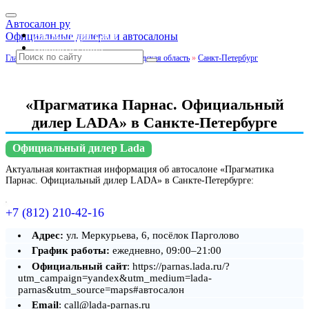
Автосалон ру
Автосалоны Lada
Официальные дилеры и автосалоны
Выбрать город
Главная
»
Санкт-Петербург и Ленинградская область
»
Санкт-Петербург
«Прагматика Парнас. Официальный
дилер LADA» в Санкте-Петербурге
Официальный дилер Lada
Актуальная контактная информация об автосалоне «Прагматика
Парнас. Официальный дилер LADA» в Санкте-Петербурге:
+7 (812) 210-42-16
Адрес:
ул. Меркурьева, 6, посёлок Парголово
График работы:
ежедневно, 09:00–21:00
Официальный сайт
: https://parnas.lada.ru/?
utm_campaign=yandex&utm_medium=lada-
parnas&utm_source=maps#автосалон
Email
: call@lada-parnas.ru