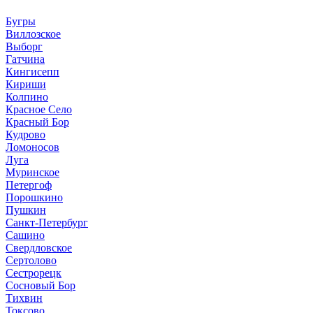
Бугры
Виллозское
Выборг
Гатчина
Кингисепп
Кириши
Колпино
Красное Село
Красный Бор
Кудрово
Ломоносов
Луга
Муринское
Петергоф
Порошкино
Пушкин
Санкт-Петербург
Сашино
Свердловское
Сертолово
Сестрорецк
Сосновый Бор
Тихвин
Токсово