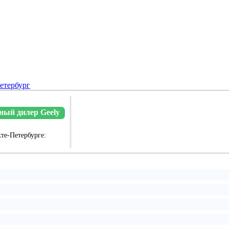
етербург
ый дилер Geely
те-Петербурге: