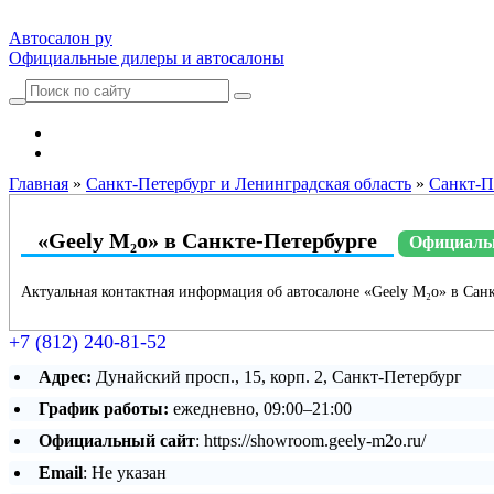
Автосалон ру
Официальные дилеры и автосалоны
Автосалоны Lada
Выбрать город
Главная
»
Санкт-Петербург и Ленинградская область
»
Санкт-П
«Geely М₂о» в Санкте-Петербурге
Официальн
Актуальная контактная информация об автосалоне «Geely М₂о» в Санк
+7 (812) 240-81-52
Адрес:
Дунайский просп., 15, корп. 2, Санкт-Петербург
График работы:
ежедневно, 09:00–21:00
Официальный сайт
: https://showroom.geely-m2o.ru/
Email
: Не указан