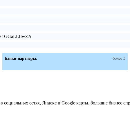
nZV1GGaLLIIwZA
Банки-партнеры:
более 3
 социальных сетях, Яндекс и Google карты, большие бизнес сп