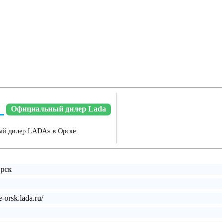
Официальный дилер Lada
ный дилер LADA» в Орске:
Орск
e-orsk.lada.ru/