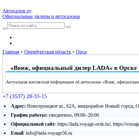
Автосалон ру
Официальные дилеры и автосалоны
Автосалоны Lada
Выбрать город
Главная
»
Оренбургская область
»
Орск
«Вояж, официальный дилер LADA» в Орске
Актуальная контактная информация об автосалоне «Вояж, официаль
+7 (3537) 28-33-15
Адрес:
Новотроицкое ш., 62А, микрорайон Новый город, 
График работы:
ежедневно, 09:00–20:00
Официальный сайт
: https://lada.voyage-orsk.ru/, https://voyag
Email
: info@lada-voyage56.ru