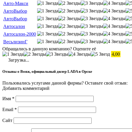
Авто-Макси
АвтоВыбор
АвтоВыбор
Автосалон
Автосалон-2000
ВесьлизинГ
Обращались в данную компанию? Оцените её
4,00
Загрузка...
Отзывы о Вояж, официальный дилер LADA в Орске
Пользовались услугами данной фирмы? Оставьте свой отзыв:
Добавить комментарий
Имя
*
Email
*
Сайт