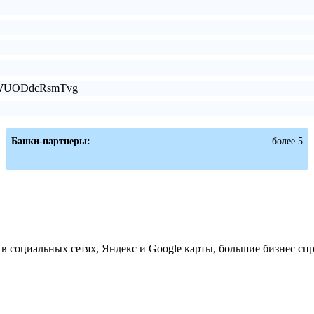
gDWUODdcRsmTvg
Банки-партнеры:
более 5
 социальных сетях, Яндекс и Google карты, большие бизнес сп