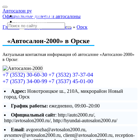
Автосалон ру
Автосалоны Lada
Официальные дилеры и автосалоны
Выбрать город
Главная
»
Оренбургская область
»
Орск
«Автосалон-2000» в Орске
Актуальная контактная информация об автосалоне «Автосалон-2000»
в Орске:
+7 (3532) 30-60-30
+7 (3532) 37-37-04
+7 (3537) 34-00-99
+7 (3537) 45-01-00
Адрес:
Новотроицкое ш., 210А, микрорайон Новый
город, Орск
График работы:
ежедневно, 09:00–20:00
Официальный сайт
: http://auto2000.ru/,
http://avtosalon2000.ru/, http://hyundai-autosalon2000.ru/
Email
: avgorozha@avtosalon2000.ru,
avsomov@avtosalon2000.ru, client@avtosalon2000.ru, reception-