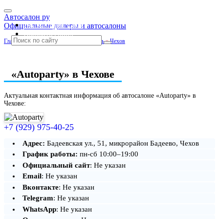
Автосалон ру
Автосалоны Lada
Официальные дилеры и автосалоны
Выбрать город
Главная
»
Москва и Московская область
»
Чехов
«Autoparty» в Чехове
Актуальная контактная информация об автосалоне «Autoparty» в
Чехове:
+7 (929) 975-40-25
Адрес:
Бадеевская ул., 51, микрорайон Бадеево, Чехов
График работы:
пн-сб 10:00–19:00
Официальный сайт
: Не указан
Email
: Не указан
Вконтакте
: Не указан
Telegram
: Не указан
WhatsApp
: Не указан