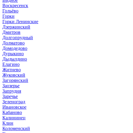
Видное
Воскресенск
Гольёво
Горки
Горки Ленинские
Дзержинский
Дмитров
Долгопрудный
Долматово
Домодедово
Дурыкино
Дыдылдино
Елагино
Житнево
Жуковский
Загорянский
Заозерье
Запрудня
Заречье
Зеленоград
Ивановское
Кабаново
Калининец
Клин
Коломенский