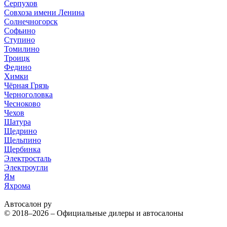
Серпухов
Совхоза имени Ленина
Солнечногорск
Софьино
Ступино
Томилино
Троицк
Федино
Химки
Чёрная Грязь
Черноголовка
Чесноково
Чехов
Шатура
Щедрино
Щельпино
Щербинка
Электросталь
Электроугли
Ям
Яхрома
Автосалон ру
© 2018–2026 – Официальные дилеры и автосалоны