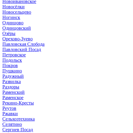
Новоивановское
Новосёлки
Новосельцево
Ногинск
Одинцово
Одинцовский
Озёры
Орехово-Зуево
Павловская Слобода
Павловский Посад
Петровское
Подольск
Покров
Пушкино
Радужный
Развилка
Раздоры
Раменский
Раменское
Рекино-Кресты
Реутов
Ржавки
Сельхозтехника
Селятино
Сергиев Посад