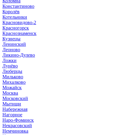
Коломна
Константиново
Королёв
Котельники
Красновидово-2
Красногорск
Краснознаменск
Кузнецы
Ленинский
Леоново
Ликино-Дулево
Ложки
Лунёво
Люберцы
Мильково
Михалково
Можайск
Москва
Московский
Мытищи
Набережная
Нагорное
Наро-Фоминск
Некрасовский
Немчиновка