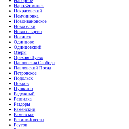
Нагорное
Наро-Фоминск
Некрасовский
Немчиновка
Новоивановское
Новосёлки
Новосельцево
Ногинск
Одинцово
Одинцовский
Озёры
Орехово-Зуево
Павловская Слобода
Павловский Посад
Петровское
Подольск
Покров
Пушкино
Радужный
Развилка
Раздоры
Раменский
Раменское
Рекино-Кресты
Реутов