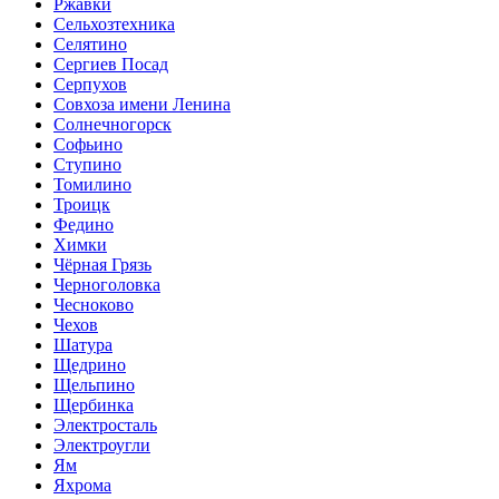
Ржавки
Сельхозтехника
Селятино
Сергиев Посад
Серпухов
Совхоза имени Ленина
Солнечногорск
Софьино
Ступино
Томилино
Троицк
Федино
Химки
Чёрная Грязь
Черноголовка
Чесноково
Чехов
Шатура
Щедрино
Щельпино
Щербинка
Электросталь
Электроугли
Ям
Яхрома