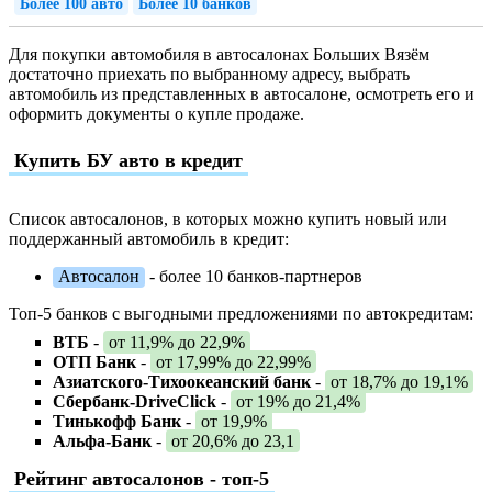
Более 100 авто
Более 10 банков
Для покупки автомобиля в автосалонах Больших Вязём
достаточно приехать по выбранному адресу, выбрать
автомобиль из представленных в автосалоне, осмотреть его и
оформить документы о купле продаже.
Купить БУ авто в кредит
Список автосалонов, в которых можно купить новый или
поддержанный автомобиль в кредит:
Автосалон
- более 10 банков-партнеров
Топ-5 банков с выгодными предложениями по автокредитам:
ВТБ
-
от 11,9% до 22,9%
ОТП Банк
-
от 17,99% до 22,99%
Азиатского-Тихоокеанский банк
-
от 18,7% до 19,1%
Сбербанк-DriveClick
-
от 19% до 21,4%
Тинькофф Банк
-
от 19,9%
Альфа-Банк
-
от 20,6% до 23,1
Рейтинг автосалонов - топ-5