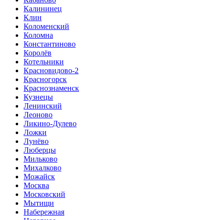
Калининец
Клин
Коломенский
Коломна
Константиново
Королёв
Котельники
Красновидово-2
Красногорск
Краснознаменск
Кузнецы
Ленинский
Леоново
Ликино-Дулево
Ложки
Лунёво
Люберцы
Мильково
Михалково
Можайск
Москва
Московский
Мытищи
Набережная