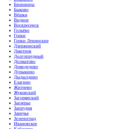
Бронницы
Быково
Вёшки
Видное
Воскресенск
Гольёво
Горки
Горки Ленинские
Дзержинский
Дмитров
Долгопрудный
Долматово
Домодедово
Дурыкино
Дыдылдино
Елагино
Житнево
Жуковский
Загорянский
Заозерье
Запрудня
Заречье
Зеленоград
Ивановское
Кабаново