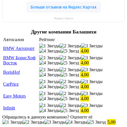
Яндекс Карты
Другие компании Балашихи
Автосалон
Рейтинг
BMW Автопорт
4,00
BMW БорисХоф
Восток
4,00
BorisHof
4,00
CarPrice
4,00
Easy Motors
4,00
Infiniti
4,00
Обращались в данную компанию? Оцените её
5,00