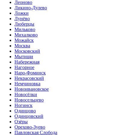
Леоново
Ликино-Дулево
Ложки
Лунёво
Люберцы
Мильково
Михалково
Можайск
Москва
Московский
Мытищи
Набережная
Нагорное
Наро-Фоминск
Некрасовский
Немчиновка
Новоивановское
Новосёлки
Новосельцево
Ногинск
Одинцово
Одинцовский
Озёры
Орехово-Зуево
Павловская Слобода