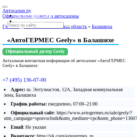
Автосалон ру
Автосалоны Lada
Официальные дилеры и автосалоны
Выбрать город
Главная
»
Москва и Московская область
»
Балашиха
«АвтоГЕРМЕС Geely» в Балашихе
Официальный дилер Geely
Актуальная контактная информация об автосалоне «АвтоГЕРМЕС
Geely» в Балашихе:
+7 (495) 136-07-00
Адрес:
ш. Энтузиастов, 12А, Западная коммунальная
зона, Балашиха
График работы:
ежедневно, 07:00–21:00
Официальный сайт
: https://www.avtogermes.ru/sale/geely/?
utm_campaign=spravochnik&utm_medium=cpc&utm_phone=13607
Email
: Не указан
Вконтакте
: https://vk.com/avtogermes_ru