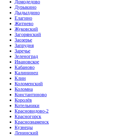
Домодедово
Дурыкино
Дыдылдино
Елагино
Житнево
Жуковский
Загорянский
Заозерье
Запрудня
Заречье
Зеленоград
Ивановское
Кабаново
Калининец
Клин
Коломенский
Коломна
Константиново
Королёв
Котельники
Красновидово-2
Красногорск
Краснознаменск
Кузнецы
Ленинский