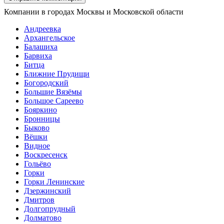
Компании в городах Москвы и Московской области
Андреевка
Архангельское
Балашиха
Барвиха
Битца
Ближние Прудищи
Богородский
Большие Вязёмы
Большое Сареево
Бояркино
Бронницы
Быково
Вёшки
Видное
Воскресенск
Гольёво
Горки
Горки Ленинские
Дзержинский
Дмитров
Долгопрудный
Долматово