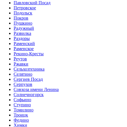
Павловский Посад
Петровское
Подольск
Покров
Пушкино
Радужный
Развилка
Раздоры
Раменский
Раменское
Рекино-Кресты
Реутов
Ржавки
Сельхозтехника
Селятино
Сергиев Посад
Серпухов
Совхоза имени Ленина
Солнечногорск
Софьино
Ступино
Томилино
Троицк
Федино
Химки