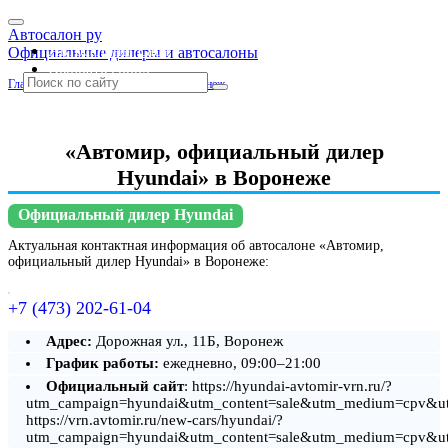
Автосалон ру
Автосалоны Lada
Официальные дилеры и автосалоны
Выбрать город
Главная
»
Воронежская область
»
Воронеж
«Автомир, официальный дилер
Hyundai» в Воронеже
Официальный дилер Hyundai
Актуальная контактная информация об автосалоне «Автомир,
официальный дилер Hyundai» в Воронеже:
+7 (473) 202-61-04
Адрес:
Дорожная ул., 11Б, Воронеж
График работы:
ежедневно, 09:00–21:00
Официальный сайт
: https://hyundai-avtomir-vrn.ru/?
utm_campaign=hyundai&utm_content=sale&utm_medium=cpv&u
https://vrn.avtomir.ru/new-cars/hyundai/?
utm_campaign=hyundai&utm_content=sale&utm_medium=cpv&u