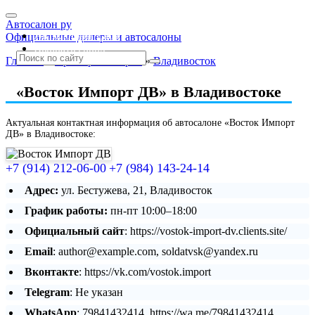
Автосалон ру
Автосалоны Lada
Официальные дилеры и автосалоны
Выбрать город
Главная
»
Приморский край
»
Владивосток
«Восток Импорт ДВ» в Владивостоке
Актуальная контактная информация об автосалоне «Восток Импорт
ДВ» в Владивостоке:
+7 (914) 212-06-00
+7 (984) 143-24-14
Адрес:
ул. Бестужева, 21, Владивосток
График работы:
пн-пт 10:00–18:00
Официальный сайт
: https://vostok-import-dv.clients.site/
Email
: author@example.com, soldatvsk@yandex.ru
Вконтакте
: https://vk.com/vostok.import
Telegram
: Не указан
WhatsApp
: 79841432414, https://wa.me/79841432414