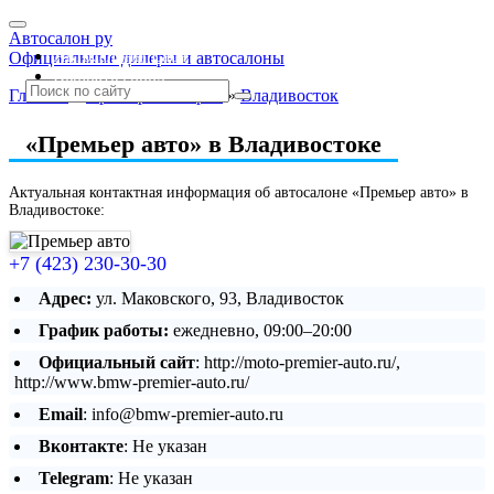
Автосалон ру
Автосалоны Lada
Официальные дилеры и автосалоны
Выбрать город
Главная
»
Приморский край
»
Владивосток
«Премьер авто» в Владивостоке
Актуальная контактная информация об автосалоне «Премьер авто» в
Владивостоке:
+7 (423) 230-30-30
Адрес:
ул. Маковского, 93, Владивосток
График работы:
ежедневно, 09:00–20:00
Официальный сайт
: http://moto-premier-auto.ru/,
http://www.bmw-premier-auto.ru/
Email
: info@bmw-premier-auto.ru
Вконтакте
: Не указан
Telegram
: Не указан