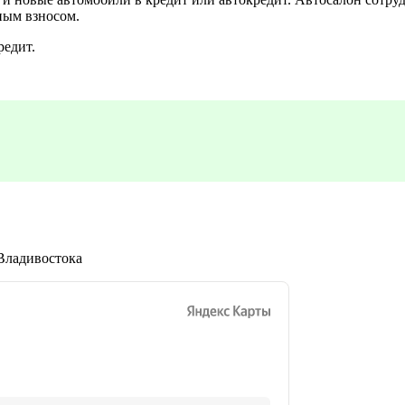
ным взносом.
редит.
 Владивостока