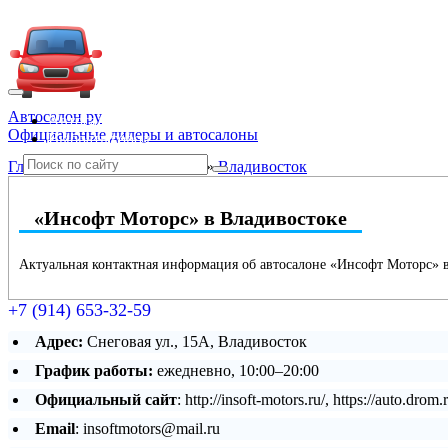
Автосалон ру
Автосалоны Lada
Официальные дилеры и автосалоны
Выбрать город
Главная
»
Приморский край
»
Владивосток
«Инсофт Моторс» в Владивостоке
Актуальная контактная информация об автосалоне «Инсофт Моторс» в
+7 (914) 653-32-59
Адрес:
Снеговая ул., 15А, Владивосток
График работы:
ежедневно, 10:00–20:00
Официальный сайт
: http://insoft-motors.ru/, https://auto.drom.
Email
: insoftmotors@mail.ru