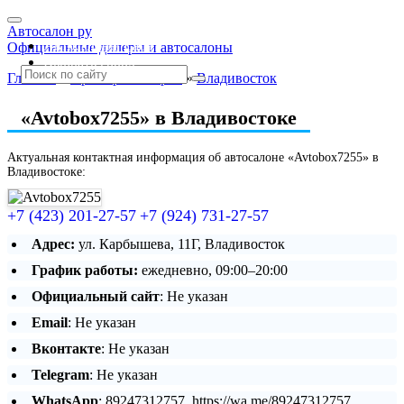
Автосалон ру
Автосалоны Lada
Официальные дилеры и автосалоны
Выбрать город
Главная
»
Приморский край
»
Владивосток
«Avtobox7255» в Владивостоке
Актуальная контактная информация об автосалоне «Avtobox7255» в
Владивостоке:
+7 (423) 201-27-57
+7 (924) 731-27-57
Адрес:
ул. Карбышева, 11Г, Владивосток
График работы:
ежедневно, 09:00–20:00
Официальный сайт
: Не указан
Email
: Не указан
Вконтакте
: Не указан
Telegram
: Не указан
WhatsApp
: 89247312757, https://wa.me/89247312757