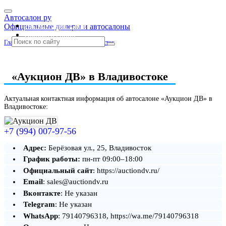
Автосалон ру
Автосалоны Lada
Официальные дилеры и автосалоны
Выбрать город
Главная
»
Приморский край
»
Владивосток
«Аукцион ДВ» в Владивостоке
Актуальная контактная информация об автосалоне «Аукцион ДВ» в
Владивостоке:
+7 (994) 007-97-56
Адрес:
Берёзовая ул., 25, Владивосток
График работы:
пн-пт 09:00–18:00
Официальный сайт
: https://auctiondv.ru/
Email
: sales@auctiondv.ru
Вконтакте
: Не указан
Telegram
: Не указан
WhatsApp
: 79140796318, https://wa.me/79140796318