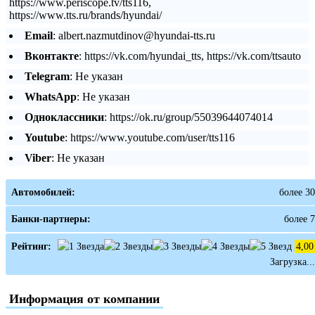
https://www.periscope.tv/tts116,
https://www.tts.ru/brands/hyundai/
Email
: albert.nazmutdinov@hyundai-tts.ru
Вконтакте
: https://vk.com/hyundai_tts, https://vk.com/ttsauto
Telegram
: Не указан
WhatsApp
: Не указан
Одноклассники
: https://ok.ru/group/55039644074014
Youtube
: https://www.youtube.com/user/tts116
Viber
: Не указан
Автомобилей:
более 30
Банки-партнеры:
более 7
Рейтинг:
4,00
Загрузка...
Информация от компании