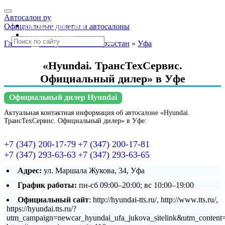
Автосалон ру
Автосалоны Lada
Официальные дилеры и автосалоны
Выбрать город
Главная
»
Республика Башкортостан
»
Уфа
«Hyundai. ТрансТехСервис.
Официальный дилер» в Уфе
Официальный дилер Hyundai
Актуальная контактная информация об автосалоне «Hyundai.
ТрансТехСервис. Официальный дилер» в Уфе:
+7 (347) 200-17-79
+7 (347) 200-17-81
+7 (347) 293-63-63
+7 (347) 293-63-65
Адрес:
ул. Маршала Жукова, 34, Уфа
График работы:
пн-сб 09:00–20:00; вс 10:00–19:00
Официальный сайт
: http://hyundai-tts.ru/, http://www.tts.ru/,
https://hyundai.tts.ru/?
utm_campaign=newcar_hyundai_ufa_jukova_sitelink&utm_conten