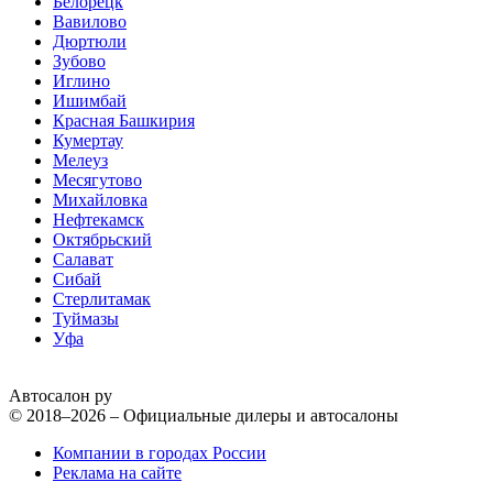
Белорецк
Вавилово
Дюртюли
Зубово
Иглино
Ишимбай
Красная Башкирия
Кумертау
Мелеуз
Месягутово
Михайловка
Нефтекамск
Октябрьский
Салават
Сибай
Стерлитамак
Туймазы
Уфа
Автосалон ру
© 2018–2026 – Официальные дилеры и автосалоны
Компании в городах России
Реклама на сайте