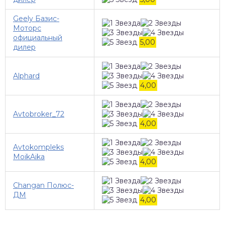
Geely Базис-
Моторс
официальный
5,00
дилер
Alphard
4,00
Avtobroker_72
4,00
Avtokompleks
MoikAika
4,00
Changan Полюс-
ДМ
4,00