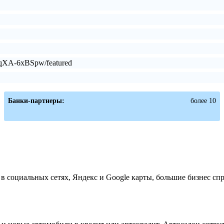
9qXA-6xBSpw/featured
Банки-партнеры:
более 10
 социальных сетях, Яндекс и Google карты, большие бизнес сп