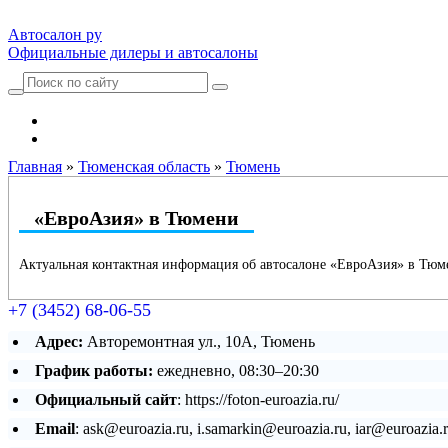
Автосалон ру
Официальные дилеры и автосалоны
Автосалоны Lada
Выбрать город
Главная
»
Тюменская область
»
Тюмень
«ЕвроАзия» в Тюмени
Актуальная контактная информация об автосалоне «ЕвроАзия» в Тюм
+7 (3452) 68-06-55
Адрес:
Авторемонтная ул., 10А, Тюмень
График работы:
ежедневно, 08:30–20:30
Официальный сайт
: https://foton-euroazia.ru/
Email
: ask@euroazia.ru, i.samarkin@euroazia.ru, iar@euroazia.