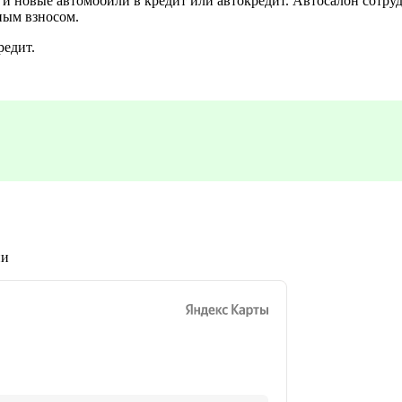
 новые автомобили в кредит или автокредит. Автосалон сотруд
ным взносом.
редит.
ни