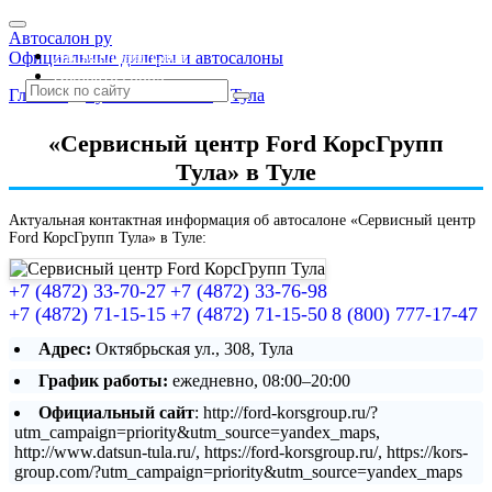
Автосалон ру
Автосалоны Lada
Официальные дилеры и автосалоны
Выбрать город
Главная
»
Тульская область
»
Тула
«Сервисный центр Ford КорсГрупп
Тула» в Туле
Актуальная контактная информация об автосалоне «Сервисный центр
Ford КорсГрупп Тула» в Туле:
+7 (4872) 33-70-27
+7 (4872) 33-76-98
+7 (4872) 71-15-15
+7 (4872) 71-15-50
8 (800) 777-17-47
Адрес:
Октябрьская ул., 308, Тула
График работы:
ежедневно, 08:00–20:00
Официальный сайт
: http://ford-korsgroup.ru/?
utm_campaign=priority&utm_source=yandex_maps,
http://www.datsun-tula.ru/, https://ford-korsgroup.ru/, https://kors-
group.com/?utm_campaign=priority&utm_source=yandex_maps