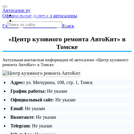
Автосалон ру
Автосалоны Lada
Официальные дилеры и автосалоны
Выбрать город
Главная
»
Томская область
»
Томск
«Центр кузовного ремонта АвтоКит» в
Томске
Актуальная контактная информация об автосалоне «Центр кузовного
ремонта АвтоКит» в Томске:
Адрес:
ул. Мичурина, 108, стр. 1, Томск
График работы:
Не указан
Официальный сайт
: Не указан
Email
: Не указан
Вконтакте
: Не указан
Telegram
: Не указан