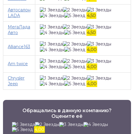
Автосалон
LADA
4,50
МегаЛада
Авто
4,50
Alliance163
4,00
Am twice
4,00
Chrysler
Jeep
4,00
Обращались в данную компанию?
Оцените её
4,00