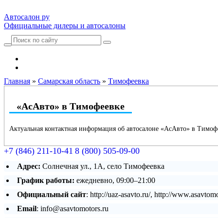
Автосалон ру
Официальные дилеры и автосалоны
Автосалоны Lada
Выбрать город
Главная
»
Самарская область
»
Тимофеевка
«АсАвто» в Тимофеевке
Актуальная контактная информация об автосалоне «АсАвто» в Тимоф
+7 (846) 211-10-41
8 (800) 505-09-00
Адрес:
Солнечная ул., 1А, село Тимофеевка
График работы:
ежедневно, 09:00–21:00
Официальный сайт
: http://uaz-asavto.ru/, http://www.asavtomo
Email
: info@asavtomotors.ru