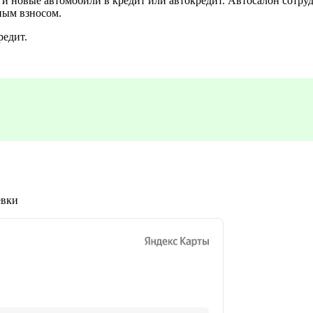
 новые автомобили в кредит или автокредит. Автосалон сотруд
ным взносом.
редит.
евки