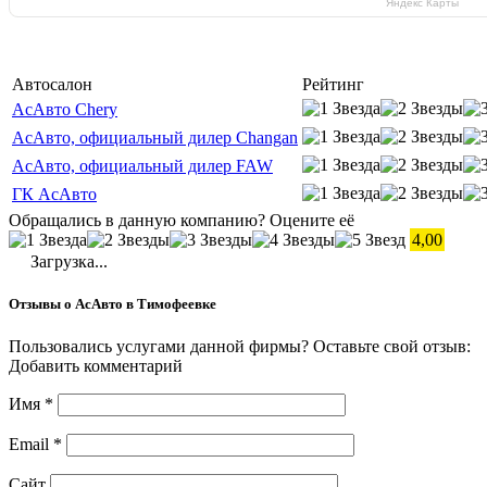
Яндекс Карты
Автосалон
Рейтинг
АсАвто Chery
АсАвто, официальный дилер Changan
АсАвто, официальный дилер FAW
ГК АсАвто
Обращались в данную компанию? Оцените её
4,00
Загрузка...
Отзывы о АсАвто в Тимофеевке
Пользовались услугами данной фирмы? Оставьте свой отзыв:
Добавить комментарий
Имя
*
Email
*
Сайт