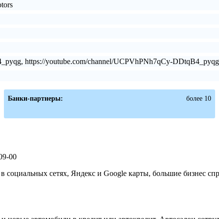
otors
4_pyqg, https://youtube.com/channel/UCPVhPNh7qCy-DDtqB4_pyqg
Банки-партнеры:
более 10
-09-00
 социальных сетях, Яндекс и Google карты, большие бизнес сп