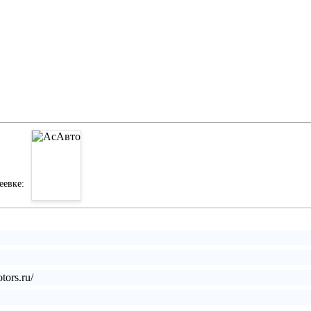
еевке:
tors.ru/