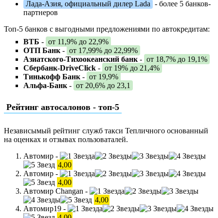
Лада-Азия, официальный дилер Lada
- более 5 банков-
партнеров
Топ-5 банков с выгодными предложениями по автокредитам:
ВТБ
-
от 11,9% до 22,9%
ОТП Банк
-
от 17,99% до 22,99%
Азиатского-Тихоокеанский банк
-
от 18,7% до 19,1%
Сбербанк-DriveClick
-
от 19% до 21,4%
Тинькофф Банк
-
от 19,9%
Альфа-Банк
-
от 20,6% до 23,1
Рейтинг автосалонов - топ-5
Независымый рейтинг служб такси Тепличного основанный
на оценках и отзывах пользоваталей.
Автомир -
4,00
Автомир -
4,00
Автомир Changan -
4,00
Автомир19 -
4,00