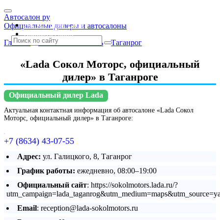
Автосалон ру
Автосалоны Lada
Официальные дилеры и автосалоны
Выбрать город
Главная
»
Ростовская область
»
Таганрог
«Lada Сокол Моторс, официальный
дилер» в Таганроге
Официальный дилер Lada
Актуальная контактная информация об автосалоне «Lada Сокол
Моторс, официальный дилер» в Таганроге:
+7 (8634) 43-07-55
Адрес:
ул. Галицкого, 8, Таганрог
График работы:
ежедневно, 08:00–19:00
Официальный сайт
: https://sokolmotors.lada.ru/?
utm_campaign=lada_taganrog&utm_medium=maps&utm_source=y
Email
: reception@lada-sokolmotors.ru