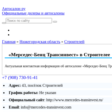
Автосалон ру
Официальные дилеры и автосалоны
Автосалоны Lada
Выбрать город
Главная
»
Нижегородская область
»
Строителей
«Мерседес-Бенц Трансинвест» в Строителее
Актуальная контактная информация об автосалоне «Мерседес-Бенц Тр
+7 (908) 730-91-41
Адрес:
43, посёлок Строителей
График работы:
Не указан
Официальный сайт
: http://www.mercedes-transinvest.ru/
Email
: info@mercedes-transinvest.com