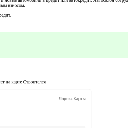
 новые автомобили в кредит или автокредит. Автосалон сотруд
ным взносом.
редит.
ст на карте Строителея