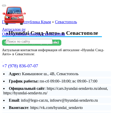
Автосалоны Lada
Выбрать город
Главная
»
Республика Крым
»
Севастополь
Автосалон ру
«Hyundai Сэнд-Авто» в Севастополе
Официальные дилеры и автосалоны
Официальный дилер Hyundai
Актуальная контактная информация об автосалоне «Hyundai Сэнд-
Авто» в Севастополе:
+7 (978) 836-07-07
Адрес:
Камышовое ш., 4В, Севастополь
График работы:
пн-сб 09:00–18:00; вс 09:00–17:00
Официальный сайт
: https://cars.hyundai-sendavto.ru/about,
https://hyundai-sendavto.ru/
Email
: info@lego-car.ru, infosev@hyundai-sendavto.ru
Вконтакте
: https://vk.com/hyundai_sendavto