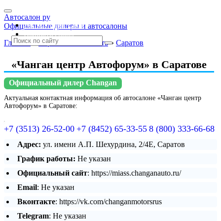
Автосалон ру
Автосалоны Lada
Официальные дилеры и автосалоны
Выбрать город
Главная
»
Саратовская область
»
Саратов
«Чанган центр Автофорум» в Саратове
Официальный дилер Changan
Актуальная контактная информация об автосалоне «Чанган центр
Автофорум» в Саратове:
+7 (3513) 26-52-00
+7 (8452) 65-33-55
8 (800) 333-66-68
Адрес:
ул. имени А.П. Шехурдина, 2/4Е, Саратов
График работы:
Не указан
Официальный сайт
: https://miass.changanauto.ru/
Email
: Не указан
Вконтакте
: https://vk.com/changanmotorsrus
Telegram
: Не указан