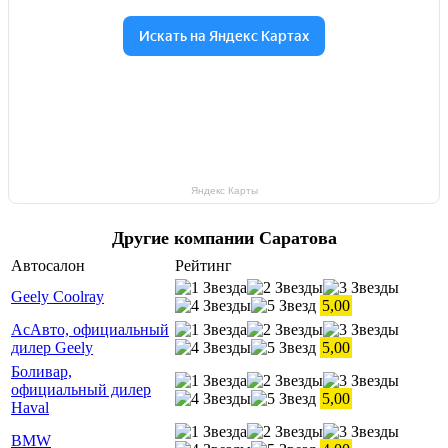
Яндекс Карты
Другие компании Саратова
Автосалон
Рейтинг
Geely Coolray
5,00
АсАвто, официальный
дилер Geely
5,00
Боливар,
официальный дилер
5,00
Haval
BMW