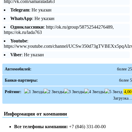
http://vk.com/samaralada63
Telegram
: Не указан
WhatsApp
: Не указан
Одноклассники
: http://ok.ru/group/58752544276489,
https://ok.ru/lada763
Youtube
:
https://www.youtube.com/channel/UCSw350d73gTVBEXx5pqAI
Viber
: Не указан
Автомобилей:
более 25
Банки-партнеры:
более 5
Рейтинг:
4,00
Загрузка...
Информация от компании
Все телефоны компании:
+7 (846) 331-00-00