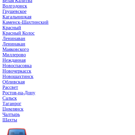
Белая Калитва
Волгодонск
Грушевское
Кагальницкая
Каменск-Шахтинский
Красный
Красный Колос
Ленинаван
Ленинакан
Маяковского
Миллерово
Нежданная
Новоспасовка
Новочеркасск
Новошахтинск
Обливская
Рассвет
Ростов-на-Дону
Сальск
Таганрог
Цимлянск
Чалтырь
Шахты