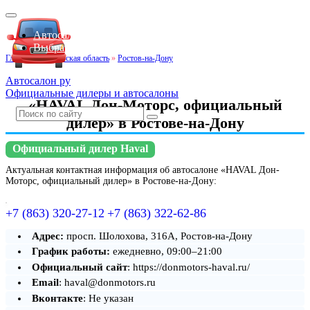
Автосалоны Lada
Выбрать город
Главная
»
Ростовская область
»
Ростов-на-Дону
Автосалон ру
Официальные дилеры и автосалоны
«HAVAL Дон-Моторс, официальный
дилер» в Ростове-на-Дону
Официальный дилер Haval
Актуальная контактная информация об автосалоне «HAVAL Дон-
Моторс, официальный дилер» в Ростове-на-Дону:
+7 (863) 320-27-12
+7 (863) 322-62-86
Адрес:
просп. Шолохова, 316А, Ростов-на-Дону
График работы:
ежедневно, 09:00–21:00
Официальный сайт
: https://donmotors-haval.ru/
Email
: haval@donmotors.ru
Вконтакте
: Не указан