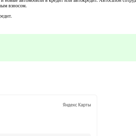
 новые автомобили в кредит или автокредит. Автосалон сотруд
ным взносом.
редит.