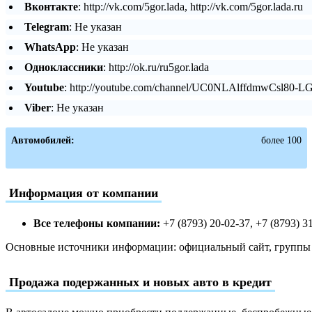
Вконтакте
: http://vk.com/5gor.lada, http://vk.com/5gor.lada.ru
Telegram
: Не указан
WhatsApp
: Не указан
Одноклассники
: http://ok.ru/ru5gor.lada
Youtube
: http://youtube.com/channel/UC0NLAlffdmwCsl80-L
Viber
: Не указан
Автомобилей:
более 100
Информация от компании
Все телефоны компании:
+7 (8793) 20-02-37, +7 (8793) 3
Основные источники информации: официальный сайт, группы в
Продажа подержанных и новых авто в кредит