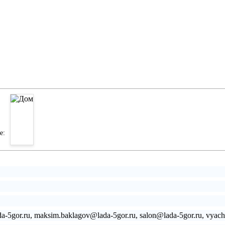
е:
lada-5gor.ru, maksim.baklagov@lada-5gor.ru, salon@lada-5gor.ru, vya