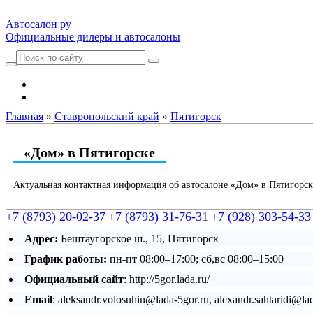
Автосалон ру
Официальные дилеры и автосалоны
Автосалоны Lada
Выбрать город
Главная
»
Ставропольский край
»
Пятигорск
«Дом» в Пятигорске
Актуальная контактная информация об автосалоне «Дом» в Пятигорск
+7 (8793) 20-02-37
+7 (8793) 31-76-31
+7 (928) 303-54-33
Адрес:
Бештаугорское ш., 15, Пятигорск
График работы:
пн-пт 08:00–17:00; сб,вс 08:00–15:00
Официальный сайт
: http://5gor.lada.ru/
Email
: aleksandr.volosuhin@lada-5gor.ru, alexandr.sahtaridi@