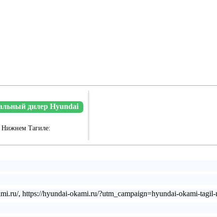
льный дилер Hyundai
в Нижнем Тагиле:
-okami.ru/, https://hyundai-okami.ru/?utm_campaign=hyundai-okami