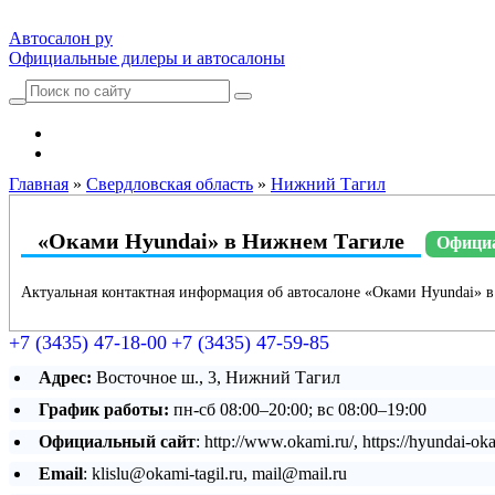
Автосалон ру
Официальные дилеры и автосалоны
Автосалоны Lada
Выбрать город
Главная
»
Свердловская область
»
Нижний Тагил
«Оками Hyundai» в Нижнем Тагиле
Официа
Актуальная контактная информация об автосалоне «Оками Hyundai» 
+7 (3435) 47-18-00
+7 (3435) 47-59-85
Адрес:
Восточное ш., 3, Нижний Тагил
График работы:
пн-сб 08:00–20:00; вс 08:00–19:00
Официальный сайт
: http://www.okami.ru/, https://hyundai
Email
: klislu@okami-tagil.ru, mail@mail.ru