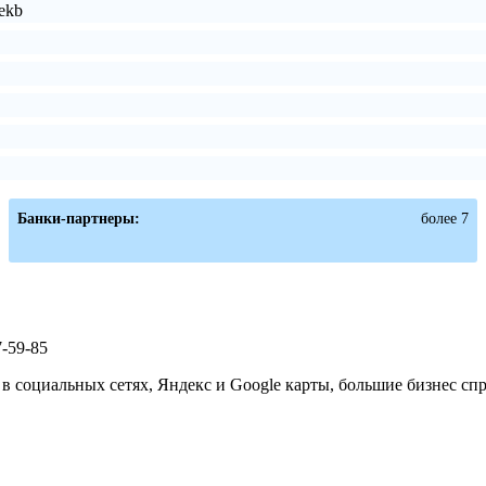
_ekb
Банки-партнеры:
более 7
7-59-85
 социальных сетях, Яндекс и Google карты, большие бизнес сп