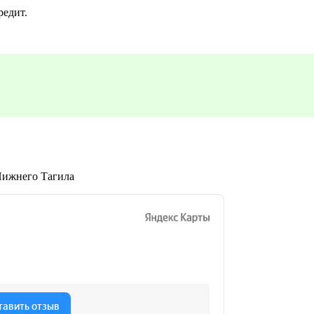
редит.
 Нижнего Тагила