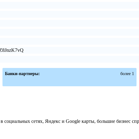
jLZ8JnzK7vQ
Банки-партнеры:
более 1
 социальных сетях, Яндекс и Google карты, большие бизнес сп