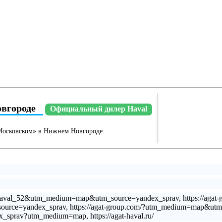
вгороде
Официальный дилер Haval
Московском» в Нижнем Новгороде:
=haval_52&utm_medium=map&utm_source=yandex_sprav, https://agat-
e=yandex_sprav, https://agat-group.com/?utm_medium=map&utm_sou
prav?utm_medium=map, https://agat-haval.ru/