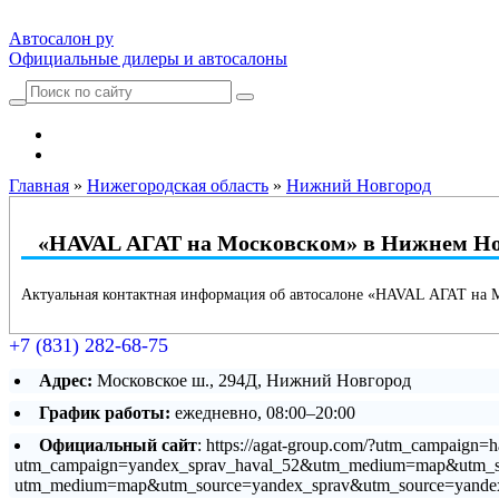
Автосалон ру
Официальные дилеры и автосалоны
Автосалоны Lada
Выбрать город
Главная
»
Нижегородская область
»
Нижний Новгород
«HAVAL АГАТ на Московском» в Нижнем Но
Актуальная контактная информация об автосалоне «HAVAL АГАТ на 
+7 (831) 282-68-75
Адрес:
Московское ш., 294Д, Нижний Новгород
График работы:
ежедневно, 08:00–20:00
Официальный сайт
: https://agat-group.com/?utm_campaign
utm_campaign=yandex_sprav_haval_52&utm_medium=map&utm_sourc
utm_medium=map&utm_source=yandex_sprav&utm_source=yandex_s