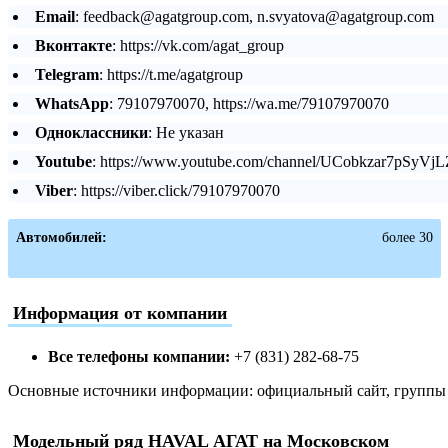
Email
: feedback@agatgroup.com, n.svyatova@agatgroup.com
Вконтакте
: https://vk.com/agat_group
Telegram
: https://t.me/agatgroup
WhatsApp
: 79107970070, https://wa.me/79107970070
Одноклассники
: Не указан
Youtube
: https://www.youtube.com/channel/UCobkzar7pSyV
Viber
: https://viber.click/79107970070
Автомобилей:
более 30
Информация от компании
Все телефоны компании:
+7 (831) 282-68-75
Основные источники информации: официальный сайт, группы в
Модельный ряд HAVAL АГАТ на Московском