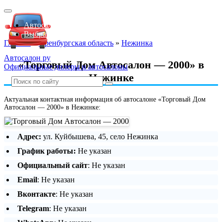
Автосалоны Lada
Выбрать город
Главная
»
Оренбургская область
»
Нежинка
Автосалон ру
«Торговый Дом Автосалон — 2000» в
Официальные дилеры и автосалоны
Нежинке
Актуальная контактная информация об автосалоне «Торговый Дом
Автосалон — 2000» в Нежинке:
Адрес:
ул. Куйбышева, 45, село Нежинка
График работы:
Не указан
Официальный сайт
: Не указан
Email
: Не указан
Вконтакте
: Не указан
Telegram
: Не указан