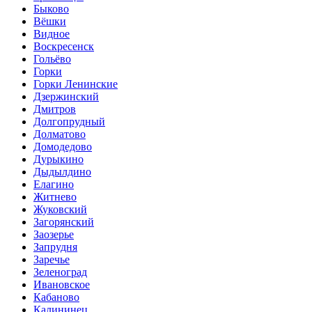
Быково
Вёшки
Видное
Воскресенск
Гольёво
Горки
Горки Ленинские
Дзержинский
Дмитров
Долгопрудный
Долматово
Домодедово
Дурыкино
Дыдылдино
Елагино
Житнево
Жуковский
Загорянский
Заозерье
Запрудня
Заречье
Зеленоград
Ивановское
Кабаново
Калининец