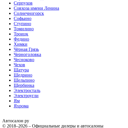
Серпухов
Совхоза имени Ленина
Солнечногорск
Софьино
Ступино
Томилино
Троицк
Федино
Химки
Чёрная Грязь
Черноголовка
Чесноково
Чехов
Шатура
Щедрино
Щельпино
Щербинка
Электросталь
Электроугли
Ям
Яхрома
Автосалон ру
© 2018–2026 – Официальные дилеры и автосалоны