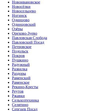
Новоивановское
Новосёлки
Новосельцево
Ногинск
Одинцово
Одинцовский
Озёры
Орехово-Зуево
Павловская Слобода
Павловский Посад
Петровское
Подольск
Покров
Пушкино
Радужный
Развилка
Раздоры
Раменский
Раменское
Рекино-Кресты
Реутов
Ржавки
Сельхозтехника
Селятино
Сергиев Посад