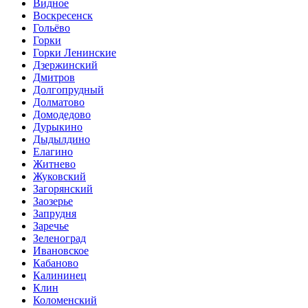
Видное
Воскресенск
Гольёво
Горки
Горки Ленинские
Дзержинский
Дмитров
Долгопрудный
Долматово
Домодедово
Дурыкино
Дыдылдино
Елагино
Житнево
Жуковский
Загорянский
Заозерье
Запрудня
Заречье
Зеленоград
Ивановское
Кабаново
Калининец
Клин
Коломенский