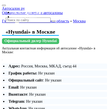
Автосалон ру
Автосалоны Lada
Официальные дилеры и автосалоны
Выбрать город
Главная
»
Москва и Московская область
»
Москва
«Hyundai» в Москве
Официальный дилер Hyundai
Актуальная контактная информация об автосалоне «Hyundai» в
Москве:
Адрес:
Россия, Москва, МКАД, съезд 44
График работы:
Не указан
Официальный сайт
: Не указан
Email
: Не указан
Вконтакте
: Не указан
Telegram
: Не указан
WhatsApp
: Не указан