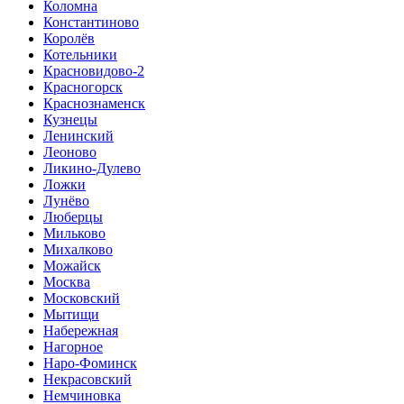
Коломна
Константиново
Королёв
Котельники
Красновидово-2
Красногорск
Краснознаменск
Кузнецы
Ленинский
Леоново
Ликино-Дулево
Ложки
Лунёво
Люберцы
Мильково
Михалково
Можайск
Москва
Московский
Мытищи
Набережная
Нагорное
Наро-Фоминск
Некрасовский
Немчиновка