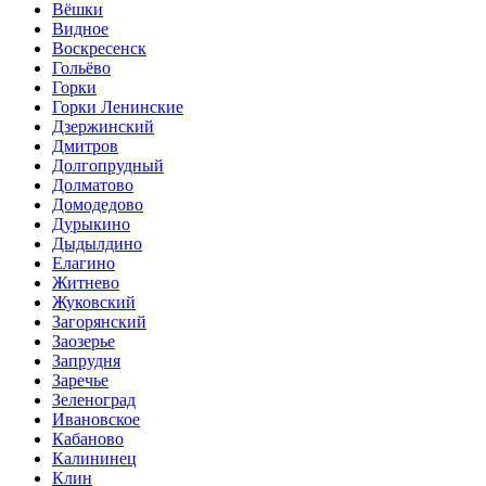
Вёшки
Видное
Воскресенск
Гольёво
Горки
Горки Ленинские
Дзержинский
Дмитров
Долгопрудный
Долматово
Домодедово
Дурыкино
Дыдылдино
Елагино
Житнево
Жуковский
Загорянский
Заозерье
Запрудня
Заречье
Зеленоград
Ивановское
Кабаново
Калининец
Клин