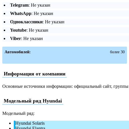
Telegram
: Не указан
WhatsApp
: Не указан
Одноклассники
: Не указан
Youtube
: Не указан
Viber
: Не указан
Автомобилей:
более 30
Информация от компании
Основные источники информации: официальный сайт, группы в
Модельный ряд Hyundai
Модельный ряд:
Hyundai Solaris
Hyundai Elantra