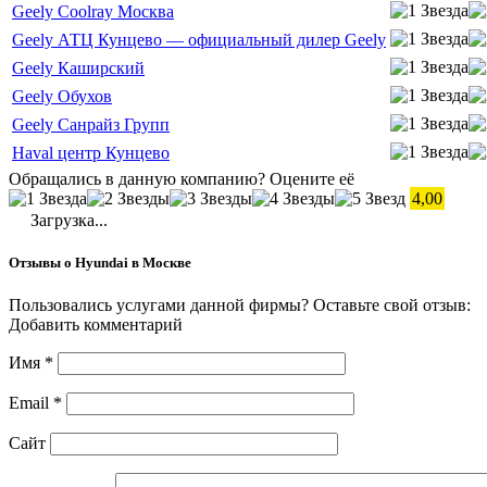
Geely Coolray Москва
Geely АТЦ Кунцево — официальный дилер Geely
Geely Каширский
Geely Обухов
Geely Санрайз Групп
Haval центр Кунцево
Обращались в данную компанию? Оцените её
4,00
Загрузка...
Отзывы о Hyundai в Москве
Пользовались услугами данной фирмы? Оставьте свой отзыв:
Добавить комментарий
Имя
*
Email
*
Сайт