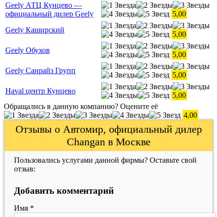
Geely АТЦ Кунцево —
официальный дилер Geely
5,00
Geely Каширский
5,00
Geely Обухов
5,00
Geely Санрайз Групп
5,00
Haval центр Кунцево
5,00
Обращались в данную компанию? Оцените её
4,00
Отзывы о Автомир, официальный дилер
Changan в Москве
Пользовались услугами данной фирмы? Оставьте свой
отзыв:
Добавить комментарий
Имя
*