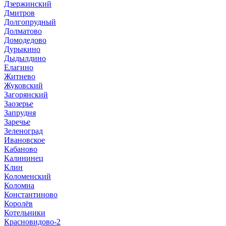
Дзержинский
Дмитров
Долгопрудный
Долматово
Домодедово
Дурыкино
Дыдылдино
Елагино
Житнево
Жуковский
Загорянский
Заозерье
Запрудня
Заречье
Зеленоград
Ивановское
Кабаново
Калининец
Клин
Коломенский
Коломна
Константиново
Королёв
Котельники
Красновидово-2