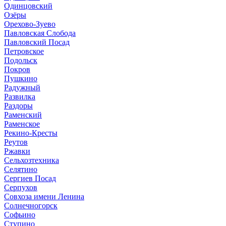
Одинцовский
Озёры
Орехово-Зуево
Павловская Слобода
Павловский Посад
Петровское
Подольск
Покров
Пушкино
Радужный
Развилка
Раздоры
Раменский
Раменское
Рекино-Кресты
Реутов
Ржавки
Сельхозтехника
Селятино
Сергиев Посад
Серпухов
Совхоза имени Ленина
Солнечногорск
Софьино
Ступино