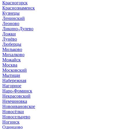
Красногорск
Краснознаменск
Кузнецы
Ленинский
Леоново
Ликино-Дулево
Ложки
Лунёво
Люберцы
Мильково
Михалково
Можайск
Москва
Московский
Мытищи
Набережная
Нагорное
Наро-Фоминск
Некрасовский
Немчиновка
Новоивановское
Новосёлки
Новосельцево
Ногинск
Одинцово