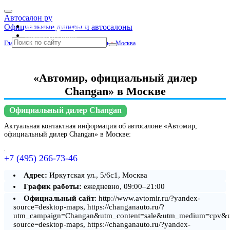
Автосалон ру
Автосалоны Lada
Официальные дилеры и автосалоны
Выбрать город
Главная
»
Москва и Московская область
»
Москва
«Автомир, официальный дилер
Changan» в Москве
Официальный дилер Changan
Актуальная контактная информация об автосалоне «Автомир,
официальный дилер Changan» в Москве:
+7 (495) 266-73-46
Адрес:
Иркутская ул., 5/6с1, Москва
График работы:
ежедневно, 09:00–21:00
Официальный сайт
: http://www.avtomir.ru/?yandex-
source=desktop-maps, https://changanauto.ru/?
utm_campaign=Changan&utm_content=sale&utm_medium=cpv&u
source=desktop-maps, https://changanauto.ru/?yandex-