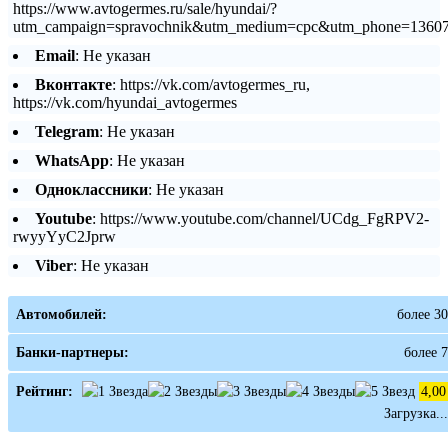
https://www.avtogermes.ru/sale/hyundai/?
utm_campaign=spravochnik&utm_medium=cpc&utm_phone=13607
Email
: Не указан
Вконтакте
: https://vk.com/avtogermes_ru,
https://vk.com/hyundai_avtogermes
Telegram
: Не указан
WhatsApp
: Не указан
Одноклассники
: Не указан
Youtube
: https://www.youtube.com/channel/UCdg_FgRPV2-
rwyyYyC2Jprw
Viber
: Не указан
Автомобилей:
более 30
Банки-партнеры:
более 7
Рейтинг:
4,00
Загрузка...