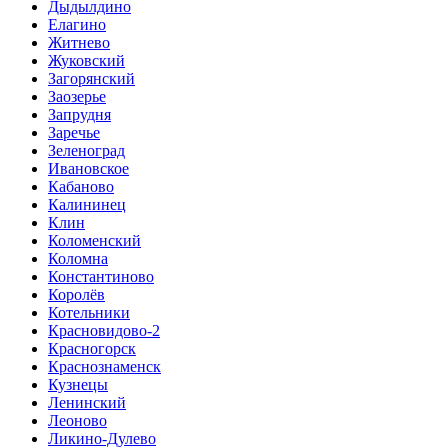
Дыдылдино
Елагино
Житнево
Жуковский
Загорянский
Заозерье
Запрудня
Заречье
Зеленоград
Ивановское
Кабаново
Калининец
Клин
Коломенский
Коломна
Константиново
Королёв
Котельники
Красновидово-2
Красногорск
Краснознаменск
Кузнецы
Ленинский
Леоново
Ликино-Дулево