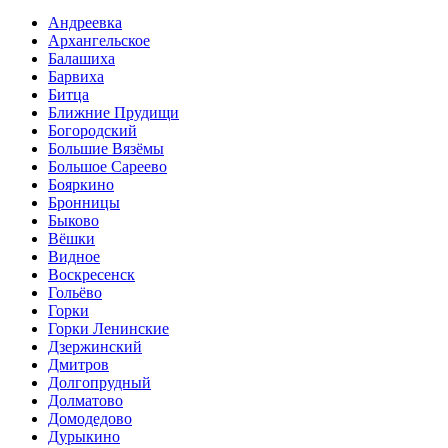
Андреевка
Архангельское
Балашиха
Барвиха
Битца
Ближние Прудищи
Богородский
Большие Вязёмы
Большое Сареево
Бояркино
Бронницы
Быково
Вёшки
Видное
Воскресенск
Гольёво
Горки
Горки Ленинские
Дзержинский
Дмитров
Долгопрудный
Долматово
Домодедово
Дурыкино