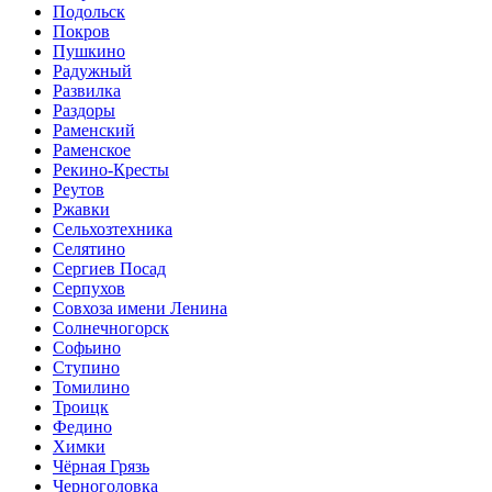
Подольск
Покров
Пушкино
Радужный
Развилка
Раздоры
Раменский
Раменское
Рекино-Кресты
Реутов
Ржавки
Сельхозтехника
Селятино
Сергиев Посад
Серпухов
Совхоза имени Ленина
Солнечногорск
Софьино
Ступино
Томилино
Троицк
Федино
Химки
Чёрная Грязь
Черноголовка