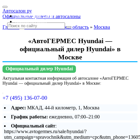
Автосалон ру
Автосалоны Lada
Официальные дилеры и автосалоны
Выбрать город
Главная
»
Москва и Московская область
»
Москва
«АвтоГЕРМЕС Hyundai —
официальный дилер Hyundai» в
Москве
Официальный дилер Hyundai
Актуальная контактная информация об автосалоне «АвтоГЕРМЕС
Hyundai — официальный дилер Hyundai» в Москве:
+7 (495) 136-07-00
Адрес:
МКАД, 44-й километр, 1, Москва
График работы:
ежедневно, 07:00–21:00
Официальный сайт
:
https://www.avtogermes.ru/sale/hyundai/?
utm_campaign=spravochnik&utm_medium=cpc&utm_phone=13605