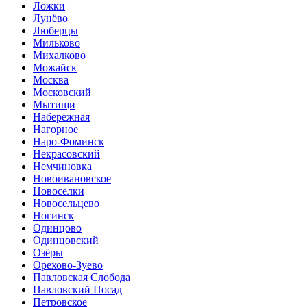
Ложки
Лунёво
Люберцы
Мильково
Михалково
Можайск
Москва
Московский
Мытищи
Набережная
Нагорное
Наро-Фоминск
Некрасовский
Немчиновка
Новоивановское
Новосёлки
Новосельцево
Ногинск
Одинцово
Одинцовский
Озёры
Орехово-Зуево
Павловская Слобода
Павловский Посад
Петровское