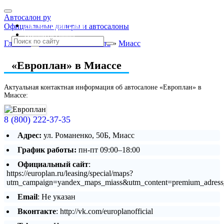
Автосалон ру
Автосалоны Lada
Официальные дилеры и автосалоны
Выбрать город
Главная
»
Челябинская область
»
Миасс
«Европлан» в Миассе
Актуальная контактная информация об автосалоне «Европлан» в
Миассе:
8 (800) 222-37-35
Адрес:
ул. Романенко, 50Б, Миасс
График работы:
пн-пт 09:00–18:00
Официальный сайт
:
https://europlan.ru/leasing/special/maps?
utm_campaign=yandex_maps_miass&utm_content=premium_adress
Email
: Не указан
Вконтакте
: http://vk.com/europlanofficial