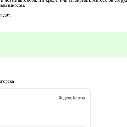
 новые автомобили в кредит или автокредит. Автосалон сотруд
ным взносом.
редит.
огорска