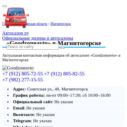
Автосалоны Lada
Выбрать город
Главная
»
Челябинская область
»
Магнитогорск
Автосалон ру
Официальные дилеры и автосалоны
«Goodzoneavto» в Магнитогорске
Актуальная контактная информация об автосалоне «Goodzoneavto» в
Магнитогорске:
+7 (912) 805-72-55
+7 (912) 805-82-55
+7 (982) 277-15-55
Адрес:
Советская ул., 40, Магнитогорск
График работы:
пн-пт 09:00–17:30; сб 10:00–16:00
Официальный сайт
: Не указан
Email
: Не указан
Вконтакте
: Не указан
Telegram
: Не указан