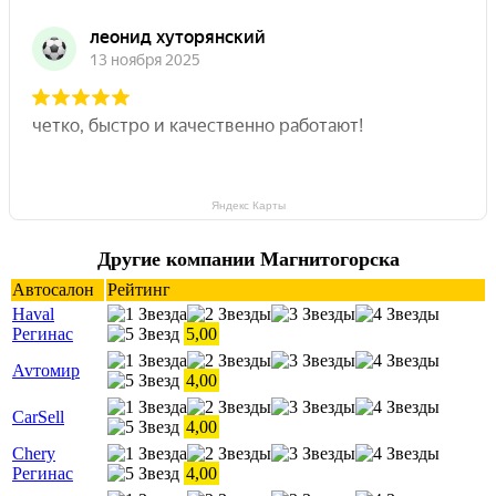
Яндекс Карты
Другие компании Магнитогорска
Автосалон
Рейтинг
Haval
Регинас
5,00
Avтoмир
4,00
CarSell
4,00
Chery
Регинас
4,00