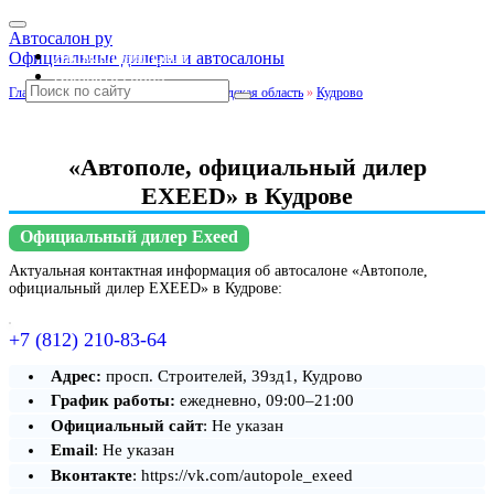
Автосалон ру
Автосалоны Lada
Официальные дилеры и автосалоны
Выбрать город
Главная
»
Санкт-Петербург и Ленинградская область
»
Кудрово
«Автополе, официальный дилер
EXEED» в Кудрове
Официальный дилер Exeed
Актуальная контактная информация об автосалоне «Автополе,
официальный дилер EXEED» в Кудрове:
+7 (812) 210-83-64
Адрес:
просп. Строителей, 39зд1, Кудрово
График работы:
ежедневно, 09:00–21:00
Официальный сайт
: Не указан
Email
: Не указан
Вконтакте
: https://vk.com/autopole_exeed