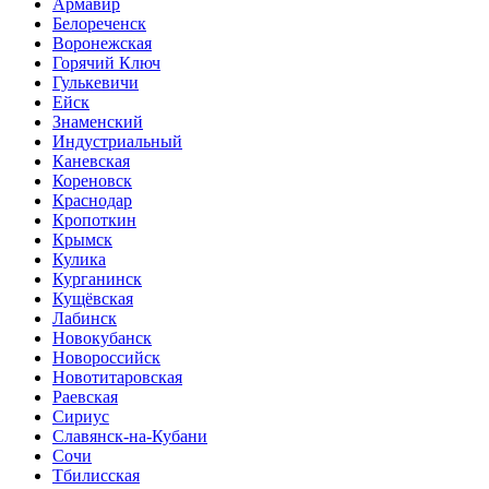
Армавир
Белореченск
Воронежская
Горячий Ключ
Гулькевичи
Ейск
Знаменский
Индустриальный
Каневская
Кореновск
Краснодар
Кропоткин
Крымск
Кулика
Курганинск
Кущёвская
Лабинск
Новокубанск
Новороссийск
Новотитаровская
Раевская
Сириус
Славянск-на-Кубани
Сочи
Тбилисская