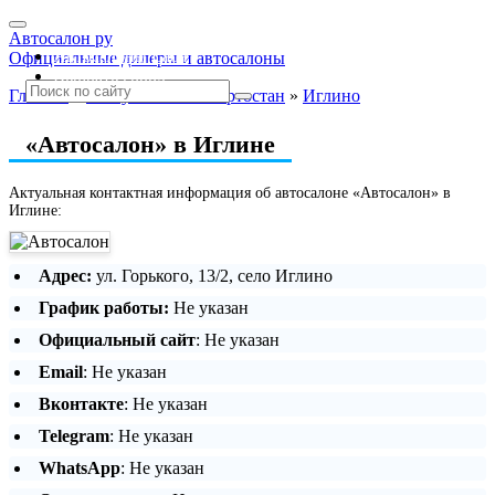
Автосалон ру
Автосалоны Lada
Официальные дилеры и автосалоны
Выбрать город
Главная
»
Республика Башкортостан
»
Иглино
«Автосалон» в Иглине
Актуальная контактная информация об автосалоне «Автосалон» в
Иглине:
Адрес:
ул. Горького, 13/2, село Иглино
График работы:
Не указан
Официальный сайт
: Не указан
Email
: Не указан
Вконтакте
: Не указан
Telegram
: Не указан
WhatsApp
: Не указан