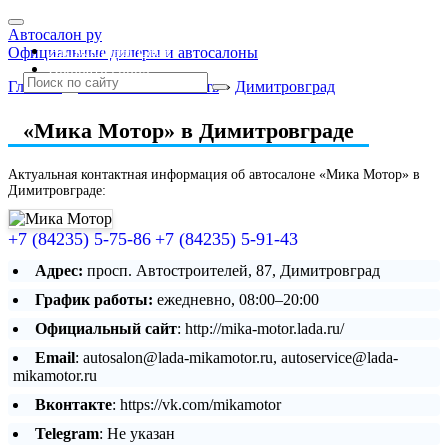
Автосалон ру
Автосалоны Lada
Официальные дилеры и автосалоны
Выбрать город
Главная
»
Ульяновская область
»
Димитровград
«Мика Мотор» в Димитровграде
Актуальная контактная информация об автосалоне «Мика Мотор» в
Димитровграде:
+7 (84235) 5-75-86
+7 (84235) 5-91-43
Адрес:
просп. Автостроителей, 87, Димитровград
График работы:
ежедневно, 08:00–20:00
Официальный сайт
: http://mika-motor.lada.ru/
Email
: autosalon@lada-mikamotor.ru, autoservice@lada-
mikamotor.ru
Вконтакте
: https://vk.com/mikamotor
Telegram
: Не указан